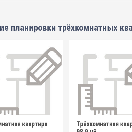
ие планировки
трёхкомнатных кв
мнатная квартира
Трёхкомнатная ква
98.9 м²