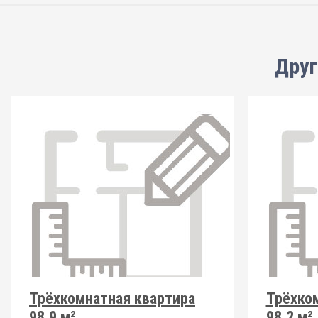
Друг
Трёхкомнатная квартира
Трёхко
98.9 м²
98.2 м²