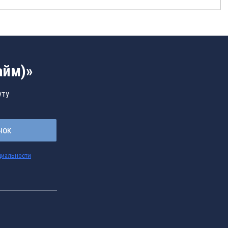
айм)»
уту
нок
циальности