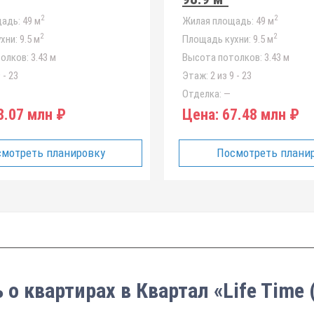
2
2
адь:
49 м
Жилая площадь:
49 м
2
2
хни:
9.5 м
Площадь кухни:
9.5 м
олков:
3.43 м
Высота потолков:
3.43 м
 - 23
Этаж:
2 из 9 - 23
Отделка:
—
.07 млн ₽
Цена:
67.48 млн ₽
мотреть планировку
Посмотреть плани
 о квартирах в Квартал «Life Time