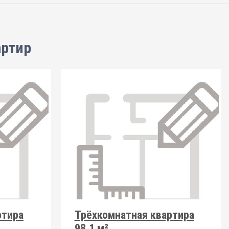
артир
ртира
Трёхкомнатная квартира
98.1 м²