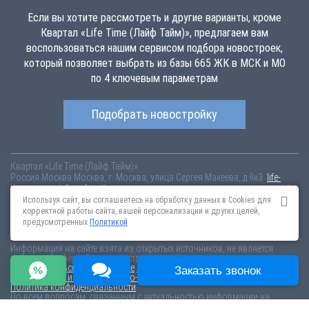
Если вы хотите рассмотреть и другие варианты, кроме
Квартал «Life Time (Лайф Тайм)», предлагаем вам
воспользоваться нашим сервисом подбора новостроек,
который позволяет выбрать из базы 665 ЖК в МСК и МО
по 4 ключевым параметрам
Подобрать новостройку
Квартал «Life Time (Лайф Тайм)»
Россия
Москва
Москва, г. Москва, улица Сергея Макеева, д.9к3
life-
time.novopoisk.msk.ru
Купить квартиру в новом жилом комплексе «Life
Time (Лайф Тайм)» от «Sminex» в Пресненском районе. Квартиры
Используя сайт, вы соглашаетесь на обработку данных в Cookies для
различных планировок от 44.23 млн рублей!
корректной работы сайта, вашей персонализации и других целей,
предусмотренных
Политикой
Новостройки Санкт-Петербурга
Новостройки Москвы
Информация на сайте взята из открытых источников, не является
публичной офертой и распространяется для ознакомления.
Пользовательское соглашение
Соглашение о размещении
Заказать звонок
Пояснение об информационно-рекламном характере сведений
Политика конфиденциальности
По всем вопросам, связанным с актуальностью информации на
портале, пишите на эл.почту
content@novostroy-gid.ru