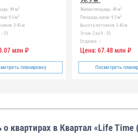
2
2
адь:
49 м
Жилая площадь:
49 м
2
2
хни:
9.5 м
Площадь кухни:
9.5 м
олков:
3.43 м
Высота потолков:
3.43 м
 - 23
Этаж:
2 из 9 - 23
Отделка:
—
.07 млн ₽
Цена:
67.48 млн ₽
мотреть планировку
Посмотреть плани
 о квартирах в Квартал «Life Time