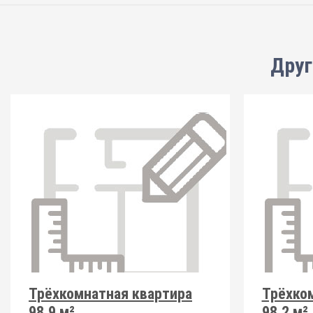
Друг
Трёхкомнатная квартира
Трёхко
98.9 м²
98.2 м²