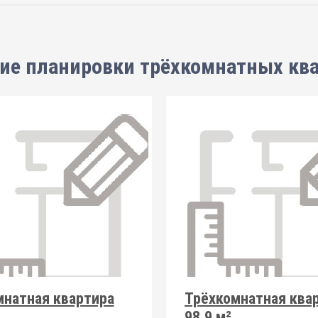
ие планировки
трёхкомнатных кв
мнатная квартира
Трёхкомнатная ква
98.9 м²