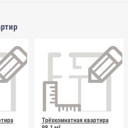
артир
ртира
Трёхкомнатная квартира
98.1 м²