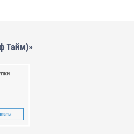
йф Тайм)»
упки
платы