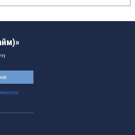
айм)»
уту
нок
циальности